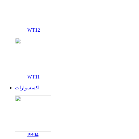
WT12
WT11
اكسسوارات
PB04