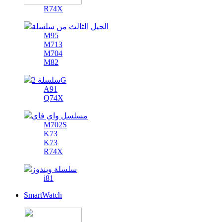
R74X
الجيل الثالث من سلسلة
M95
M713
M704
M82
سلسلة 2G
A91
Q74X
مسلسل واي فاي
M702S
K73
K73
R74X
سلسلة ويندوز
i81
SmartWatch