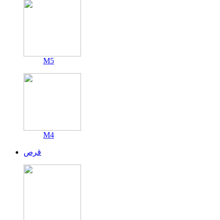
M5
M4
قرص