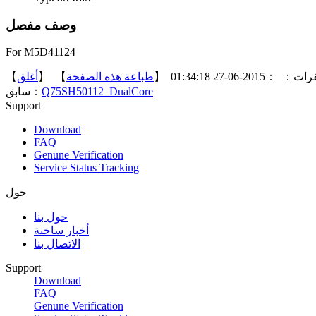
وصف مفصل
For M5D41124
】
أغلق
】 【
طباعة هذه الصفحة
：2015-06-27 01:34:18 【
قرات
سابق：
Q75SH50112_DualCore
Support
Download
FAQ
Genune Verification
Service Status Tracking
حول
حول بنا
أخبار ساخنة
الاتصال بنا
Support
Download
FAQ
Genune Verification