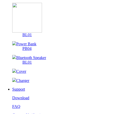
BL01
Power Bank
PB04
Bluetooth Speaker
BL01
Cover
Charger
Support
Download
FAQ