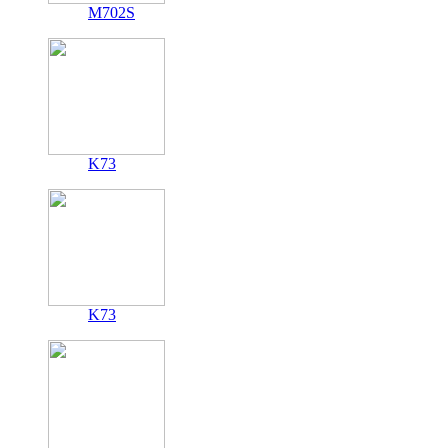
M702S
K73
K73