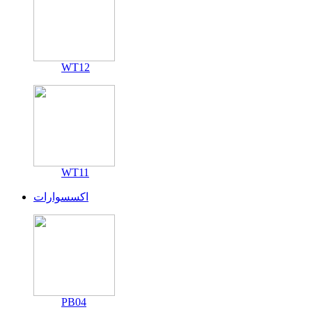
WT12
WT11
اكسسوارات
PB04