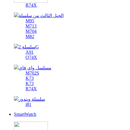
R74X
الجيل الثالث من سلسلة
M95
M713
M704
M82
سلسلة 2G
A91
Q74X
مسلسل واي فاي
M702S
K73
K73
R74X
سلسلة ويندوز
i81
SmartWatch