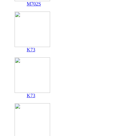
M702S
K73
K73