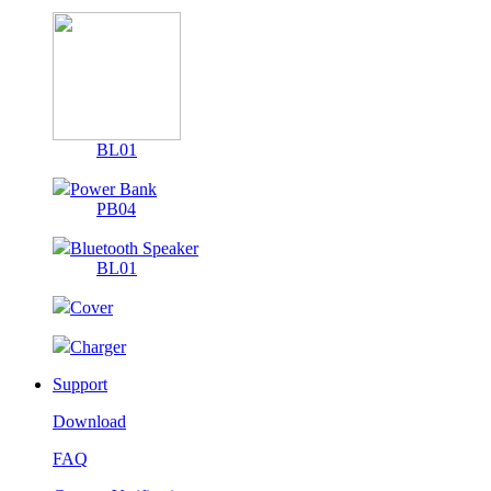
BL01
Power Bank
PB04
Bluetooth Speaker
BL01
Cover
Charger
Support
Download
FAQ