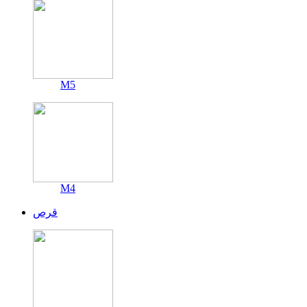
M5
M4
قرص