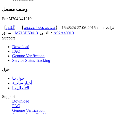
وصف مفصل
For M704A41219
】
أغلق
】 【
طباعة هذه الصفحة
：2015-06-27 16:48:24 【
قرات
سابق：
M713H50413
التالي：
A92A40919
Support
Download
FAQ
Genune Verification
Service Status Tracking
حول
حول بنا
أخبار ساخنة
الاتصال بنا
Support
Download
FAQ
Genune Verification